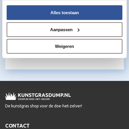
Alles toestaan
Aanpassen
Lijmband voor kunstgras – 20 cm
breed (per meter)
Weigeren
€
1,50
per m2
De kunstgras shop voor de doe-het-zelver!
CONTACT