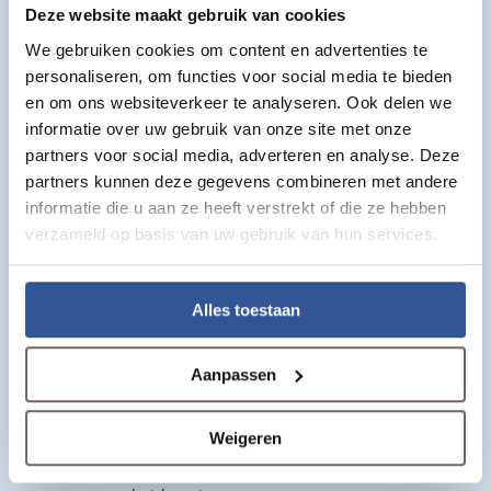
Deze website maakt gebruik van cookies
We gebruiken cookies om content en advertenties te
personaliseren, om functies voor social media te bieden
en om ons websiteverkeer te analyseren. Ook delen we
Kunstgras Kiel
Kunstgras Kleef
informatie over uw gebruik van onze site met onze
partners voor social media, adverteren en analyse. Deze
partners kunnen deze gegevens combineren met andere
informatie die u aan ze heeft verstrekt of die ze hebben
verzameld op basis van uw gebruik van hun services.
Kunstgras Bonn
Kunstgras Goch
Alles toestaan
Vraag jouw stalenpakket geheel
gratis
aan
Aanpassen
Vergelijk de diverse soorten kunstgras bij jou
thuis op de bank
Weigeren
Bepaal welke kunstgras jij het mooist vindt
Bestel eenvoudig en geniet volgende week al