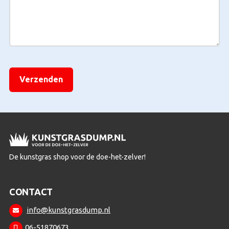
Stalen
[Dit veld is niet zichtbaar en wordt alleen gebruikt voor
label printen.]
De kunstgras shop voor de doe-het-zelver!
CONTACT
info@kunstgrasdump.nl
06-51870673