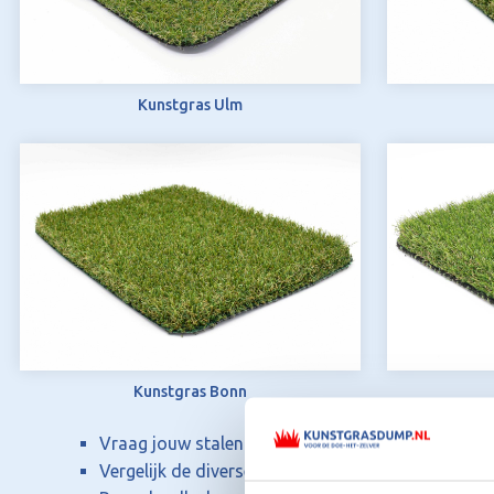
Kunstgras Ulm
Kunstgras Bonn
Vraag jouw stalenpakket geheel
gratis
aan
Vergelijk de diverse soorten kunstgras bij jou thu