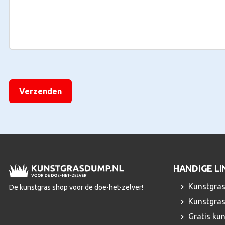
Stalen
[Dit veld is niet zichtbaar en wordt alleen gebruikt voor label
HANDIGE LI
Kunstgras
De kunstgras shop voor de doe-het-zelver!
Kunstgras
Gratis ku