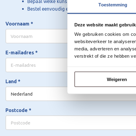
Bepaal welke kunstgras jij het mooist vindt
Toestemming
Bestel eenvoudig en geniet volgende week al van 
Voornaam
*
Deze website maakt gebruik
We gebruiken cookies om cont
websiteverkeer te analyseren
media, adverteren en analys
E-mailadres
*
verstrekt of die ze hebben v
Weigeren
Land
*
Postcode
*