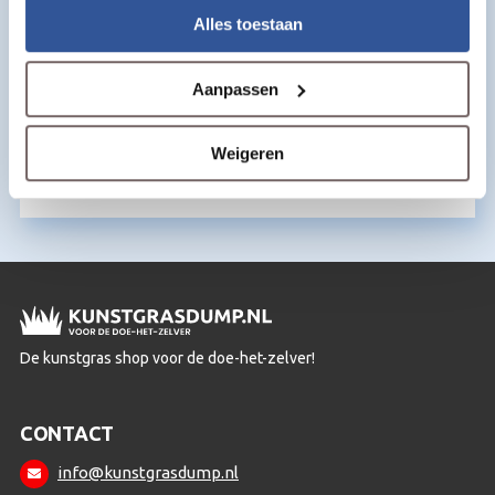
Alles toestaan
Aanpassen
Kunstgras kit
€
15,50
per m2
Weigeren
De kunstgras shop voor de doe-het-zelver!
CONTACT
info@kunstgrasdump.nl