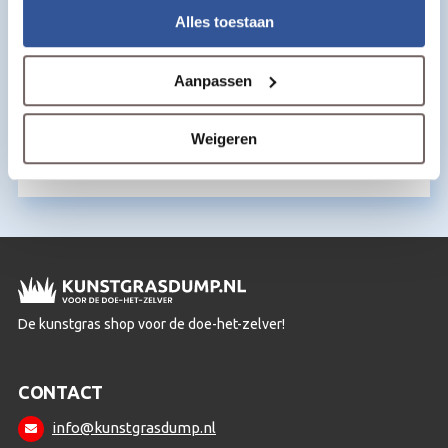
Alles toestaan
Aanpassen
Kunstgras kit
€
15,50
per m2
Weigeren
De kunstgras shop voor de doe-het-zelver!
CONTACT
info@kunstgrasdump.nl