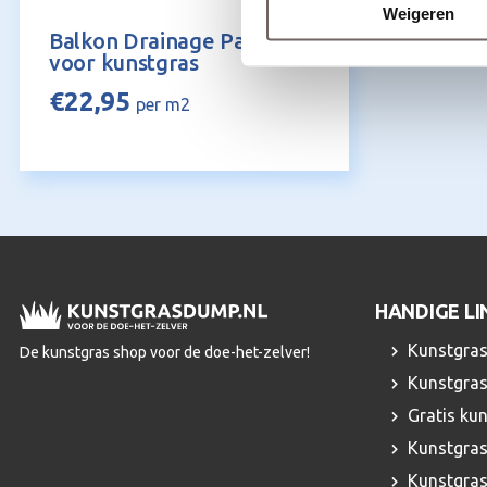
Weigeren
Balkon Drainage Panelen
voor kunstgras
€
22,95
per m2
HANDIGE LI
Kunstgras
De kunstgras shop voor de doe-het-zelver!
Kunstgras
Gratis ku
Kunstgras
Kunstgra