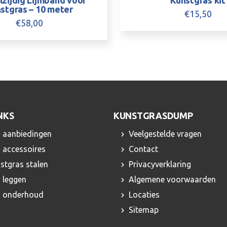
zijdig Lijmband voor
Kunstgras kit
stgras – 10 meter
€
15,50
€
58,00
NKS
KUNSTGRASDUMP
 aanbiedingen
Veelgestelde vragen
 accessoires
Contact
nstgras stalen
Privacyverklaring
 leggen
Algemene voorwaarden
s onderhoud
Locaties
Sitemap