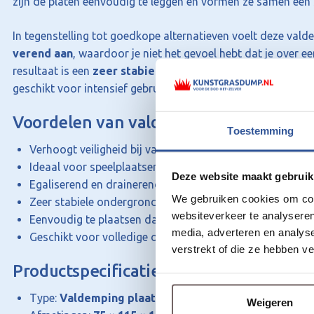
zijn de platen eenvoudig te leggen en vormen ze samen een s
In tegenstelling tot goedkope alternatieven voelt deze val
verend aan
, waardoor je niet het gevoel hebt dat je over e
resultaat is een
zeer stabiele ondergrond
met hoogwaardi
geschikt voor intensief gebruik.
Voordelen van valdemping onder kunst
Toestemming
Verhoogt veiligheid bij vallen
Ideaal voor speelplaatsen en rondom speeltoestellen
Deze website maakt gebruik
Egaliserend en drainerend
We gebruiken cookies om cont
Zeer stabiele ondergrond
websiteverkeer te analyseren
Eenvoudig te plaatsen dankzij puzzelverbinding
media, adverteren en analys
Geschikt voor volledige of gedeeltelijke toepassing
verstrekt of die ze hebben v
Productspecificaties:
Type:
Valdemping plaat voor onder kunstgras
Weigeren