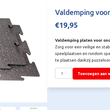
Valdemping voor
€
19,95
Valdemping platen voor on
Zorg voor een veilige en sta
speelplaatsen en rondom spee
te plaatsen dankzij puzzelvo
Valdemping
Toevoegen aan 
voor
onder
kunstgras
aantal