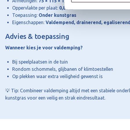
Afmetingen:
75 × 115 × 1,8 cm
Oppervlakte per plaat:
0,86 m²
Toepassing:
Onder kunstgras
Eigenschappen:
Valdempend, drainerend, egaliseren
Advies & toepassing
Wanneer kies je voor valdemping?
Bij speelplaatsen in de tuin
Rondom schommels, glijbanen of klimtoestellen
Op plekken waar extra veiligheid gewenst is
💡 Tip: Combineer valdemping altijd met een stabiele onder
kunstgras voor een veilig en strak eindresultaat.