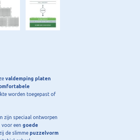
eze
valdemping platen
 comfortabele
akte worden toegepast of
n zijn speciaal ontworpen
n voor een
goede
zij de slimme
puzzelvorm