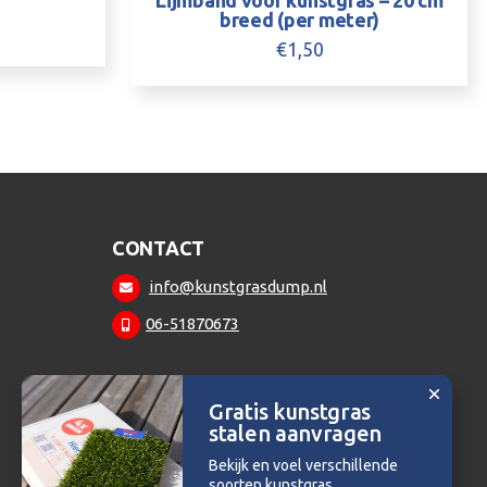
Lijmband voor kunstgras – 20 cm
breed (per meter)
€
1,50
CONTACT
info@kunstgrasdump.nl
06-51870673
Gratis kunstgras
stalen aanvragen
Bekijk en voel verschillende
soorten kunstgras.