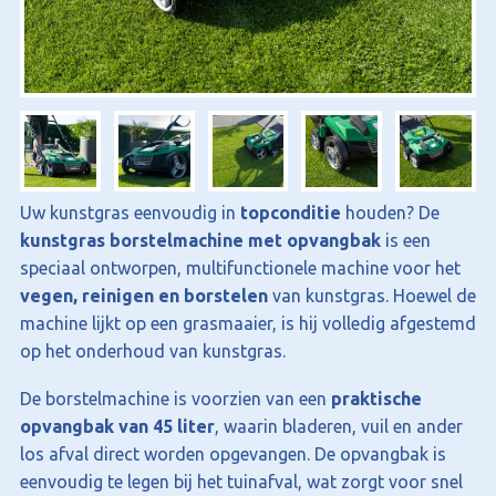
Uw kunstgras eenvoudig in
topconditie
houden? De
kunstgras borstelmachine met opvangbak
is een
speciaal ontworpen, multifunctionele machine voor het
vegen, reinigen en borstelen
van kunstgras. Hoewel de
machine lijkt op een grasmaaier, is hij volledig afgestemd
op het onderhoud van kunstgras.
De borstelmachine is voorzien van een
praktische
opvangbak van 45 liter
, waarin bladeren, vuil en ander
los afval direct worden opgevangen. De opvangbak is
eenvoudig te legen bij het tuinafval, wat zorgt voor snel