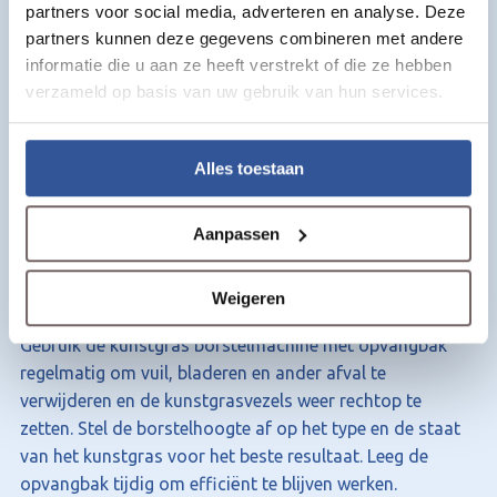
partners voor social media, adverteren en analyse. Deze
Productspecificaties:
partners kunnen deze gegevens combineren met andere
informatie die u aan ze heeft verstrekt of die ze hebben
Product:
Kunstgras borstelmachine met opvangbak
verzameld op basis van uw gebruik van hun services.
Vermogen:
1800 W
Borstelbreedte:
380 mm
Borstelhoogte:
Verstelbaar van +6 mm tot -12 mm
Alles toestaan
Opvangbak:
45 liter
Toepassing:
Vegen, reinigen en borstelen van
Aanpassen
kunstgras
Advies & Gebruik
Weigeren
Gebruik de kunstgras borstelmachine met opvangbak
regelmatig om vuil, bladeren en ander afval te
verwijderen en de kunstgrasvezels weer rechtop te
zetten. Stel de borstelhoogte af op het type en de staat
van het kunstgras voor het beste resultaat. Leeg de
opvangbak tijdig om efficiënt te blijven werken.