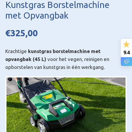
Kunstgras Borstelmachine
met Opvangbak
€
325,00
Krachtige
kunstgras borstelmachine met
9.4
opvangbak (45 L)
voor het vegen, reinigen en
opborstelen van kunstgras in één werkgang.