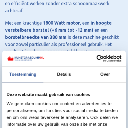
en efficiënt werken zonder extra schoonmaakwerk
achteraf.
Met een krachtige
1800 Watt motor
, een
in hoogte
verstelbare borstel (+6 mm tot -12 mm)
en een
borstelbreedte van 380 mm
is deze machine geschikt
voor zowel particulier als professioneel gebruik. Het
resultaat is schoon, opgeborsteld kunstgras dat er weer
verzorgd en als nieuw uitziet.
Voordelen van de kunstgras
Toestemming
Details
Over
borstelmachine met opvangbak:
Multifunctioneel: vegen, reinigen en borstelen
Deze website maakt gebruik van cookies
Inclusief opvangbak van 45 liter
Krachtige 1800 Watt motor
We gebruiken cookies om content en advertenties te
In hoogte verstelbare borstel
personaliseren, om functies voor social media te bieden
Efficiënt werken dankzij 380 mm borstelbreedte
en om ons websiteverkeer te analyseren. Ook delen we
informatie over uw gebruik van onze site met onze
Ideaal voor onderhoud van kunstgras