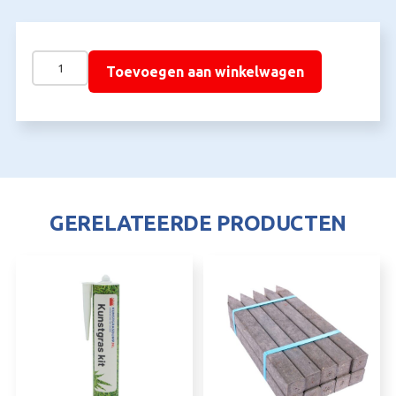
Kunstgras
Toevoegen aan winkelwagen
Borstelmachine
met
Opvangbak
aantal
GERELATEERDE PRODUCTEN