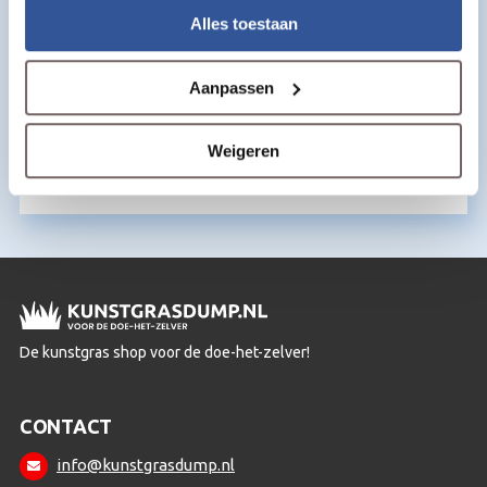
Alles toestaan
Aanpassen
Kunstgras kitspuit – voor kunstgras kit
€
21,95
per m2
Weigeren
De kunstgras shop voor de doe-het-zelver!
CONTACT
info@kunstgrasdump.nl