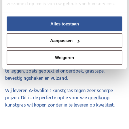
verzameld op basis van uw gebruik van hun services.
Wij zijn kunstgras totaalleverancier voor Roosendaal
en omgeving
Alles toestaan
Wij leveren direct uit voorraad en je kunt op goede
service rekenen. Dankzij onze jarenlange ervaring weten
Aanpassen
wij als geen ander wat de wensen van jouw klanten zijn.
Als totaalleverancier maken wij het je graag gemakkelijk.
Naast een indrukwekkend assortiment kunstgras kun je
Weigeren
ook bij ons terecht voor alle benodigdheden om het gras
te leggen, zoals geotextiel onderdoek, grastape,
bevestigingshaken en vulzand.
Wij leveren A-kwaliteit kunstgras tegen zeer scherpe
prijzen. Dit is de perfecte optie voor wie
goedkoop
kunstgras
wil kopen zonder in te leveren op kwaliteit.