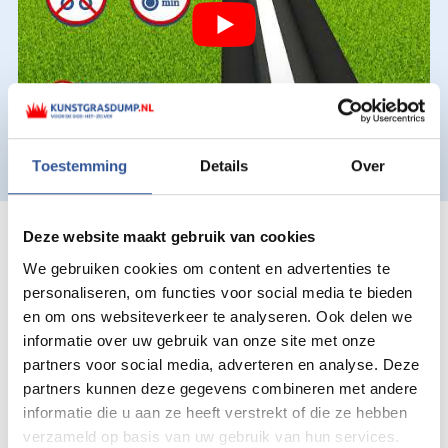
Toestemming
Details
Over
Deze website maakt gebruik van cookies
Ook voor hovenier,
We gebruiken cookies om content en advertenties te
stratenmaker en
personaliseren, om functies voor social media te bieden
en om ons websiteverkeer te analyseren. Ook delen we
klusbedrijf in omgeving
informatie over uw gebruik van onze site met onze
Nuenen
partners voor social media, adverteren en analyse. Deze
partners kunnen deze gegevens combineren met andere
informatie die u aan ze heeft verstrekt of die ze hebben
Wij zijn kunstgras totaalleverancier voor Nuenen en
verzameld op basis van uw gebruik van hun services.
omgeving