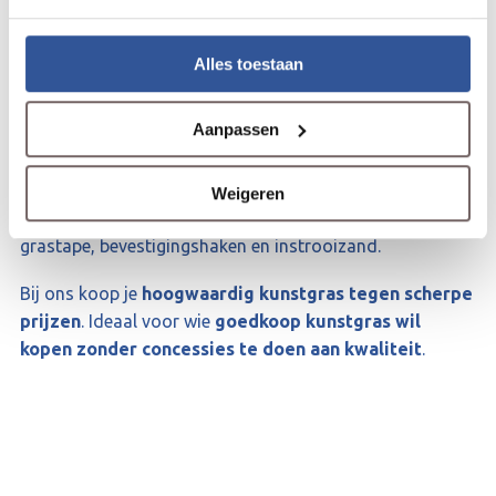
Wij leveren
kunstgras direct uit voorraad
en staan
Alles toestaan
garant voor
uitstekende service
. Dankzij onze
jarenlange ervaring weten wij precies wat onze klanten
Aanpassen
belangrijk vinden. Als totaalleverancier maken wij het je
graag makkelijk. Naast een ruim assortiment
A-
kwaliteit kunstgras
vind je bij ons alle benodigdheden
Weigeren
voor een perfecte aanleg, zoals geotextiel onderdoek,
grastape, bevestigingshaken en instrooizand.
Bij ons koop je
hoogwaardig kunstgras tegen scherpe
prijzen
. Ideaal voor wie
goedkoop kunstgras wil
kopen zonder concessies te doen aan kwaliteit
.