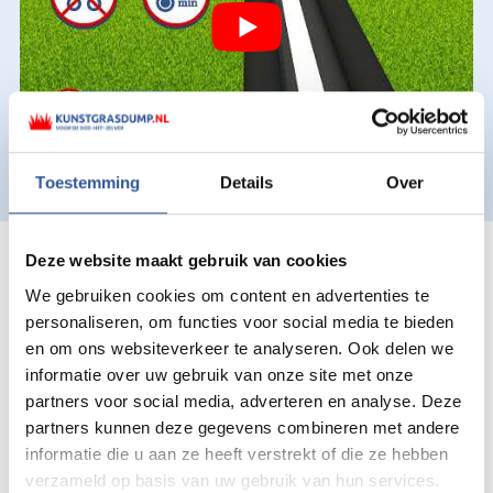
Toestemming
Details
Over
Deze website maakt gebruik van cookies
Ook voor hovenier,
We gebruiken cookies om content en advertenties te
stratenmaker en
personaliseren, om functies voor social media te bieden
en om ons websiteverkeer te analyseren. Ook delen we
klusbedrijf in omgeving
informatie over uw gebruik van onze site met onze
Gouda
partners voor social media, adverteren en analyse. Deze
partners kunnen deze gegevens combineren met andere
informatie die u aan ze heeft verstrekt of die ze hebben
Wij zijn kunstgras totaalleverancier voor Gouda en
verzameld op basis van uw gebruik van hun services.
omgeving