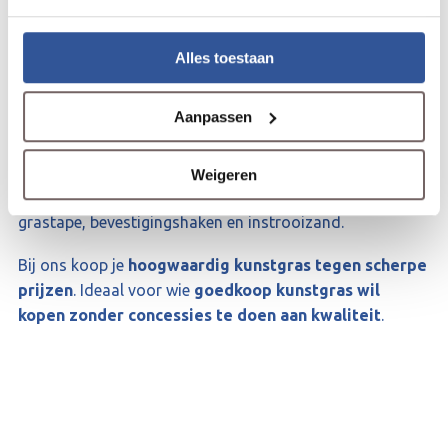
Wij leveren
kunstgras direct uit voorraad
en staan
Alles toestaan
garant voor
uitstekende service
. Dankzij onze
jarenlange ervaring weten wij precies wat onze klanten
Aanpassen
belangrijk vinden. Als totaalleverancier maken wij het je
graag makkelijk. Naast een ruim assortiment
A-
kwaliteit kunstgras
vind je bij ons alle benodigdheden
Weigeren
voor een perfecte aanleg, zoals geotextiel onderdoek,
grastape, bevestigingshaken en instrooizand.
Bij ons koop je
hoogwaardig kunstgras tegen scherpe
prijzen
. Ideaal voor wie
goedkoop kunstgras wil
kopen zonder concessies te doen aan kwaliteit
.