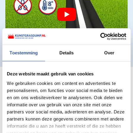
Toestemming
Details
Over
Deze website maakt gebruik van cookies
Ook voor hovenier,
We gebruiken cookies om content en advertenties te
personaliseren, om functies voor social media te bieden
stratenmaker en
en om ons websiteverkeer te analyseren. Ook delen we
klusbedrijf in omgeving
informatie over uw gebruik van onze site met onze
partners voor social media, adverteren en analyse. Deze
Den Bosch
partners kunnen deze gegevens combineren met andere
informatie die u aan ze heeft verstrekt of die ze hebben
Wij zijn kunstgras totaalleverancier voor Den Bosch en