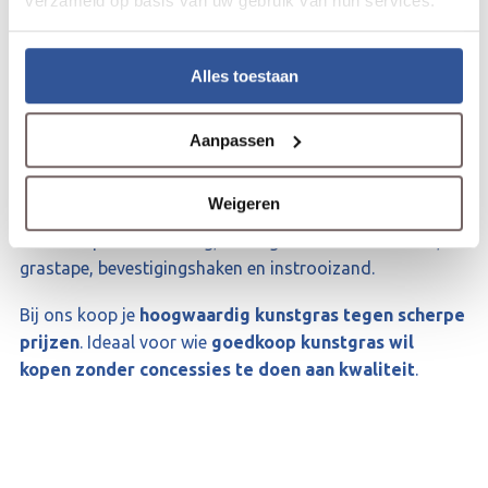
verzameld op basis van uw gebruik van hun services.
omgeving
Alles toestaan
Wij leveren
kunstgras direct uit voorraad
en staan
garant voor
uitstekende service
. Dankzij onze
jarenlange ervaring weten wij precies wat onze klanten
Aanpassen
belangrijk vinden. Als totaalleverancier maken wij het je
graag makkelijk. Naast een ruim assortiment
A-
Weigeren
kwaliteit kunstgras
vind je bij ons alle benodigdheden
voor een perfecte aanleg, zoals geotextiel onderdoek,
grastape, bevestigingshaken en instrooizand.
Bij ons koop je
hoogwaardig kunstgras tegen scherpe
prijzen
. Ideaal voor wie
goedkoop kunstgras wil
kopen zonder concessies te doen aan kwaliteit
.