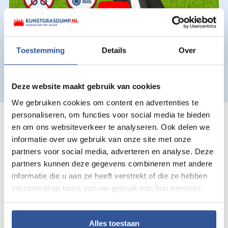
Toestemming
Details
Over
Deze website maakt gebruik van cookies
We gebruiken cookies om content en advertenties te
personaliseren, om functies voor social media te bieden
Ook voor hovenier,
en om ons websiteverkeer te analyseren. Ook delen we
informatie over uw gebruik van onze site met onze
stratenmaker en
partners voor social media, adverteren en analyse. Deze
klusbedrijf in omgeving
partners kunnen deze gegevens combineren met andere
informatie die u aan ze heeft verstrekt of die ze hebben
Almelo
verzameld op basis van uw gebruik van hun services.
Wij zijn kunstgras totaalleverancier voor Almelo en
Alles toestaan
omgeving