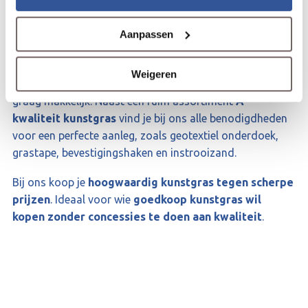
Wij leveren
kunstgras direct uit voorraad
en staan
Aanpassen
garant voor
uitstekende service
. Dankzij onze
jarenlange ervaring weten wij precies wat onze klanten
Weigeren
belangrijk vinden. Als totaalleverancier maken wij het je
graag makkelijk. Naast een ruim assortiment
A-
kwaliteit kunstgras
vind je bij ons alle benodigdheden
voor een perfecte aanleg, zoals geotextiel onderdoek,
grastape, bevestigingshaken en instrooizand.
Bij ons koop je
hoogwaardig kunstgras tegen scherpe
prijzen
. Ideaal voor wie
goedkoop kunstgras wil
kopen zonder concessies te doen aan kwaliteit
.